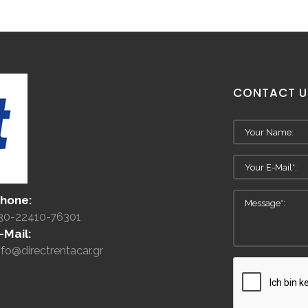
CONTACT
U
hone:
30-22410-76301
-Mail:
nfo@directrentacar.gr