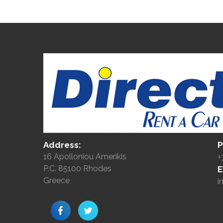
Address:
P
16 Apolloniou Amerikis
+
P.C. 85100 Rhodes
E
Greece
i